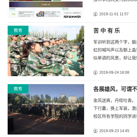
2019-11-01 11:57
教育
苦 中 有 乐
军训听到这两个字，脑
虹的喊叫声以及额上晶
似单调的风景，却让我懂
2019-09-24 16:08
教育
各展雄风，可谓
金风送爽，丹桂吐香。
下行囊，换上军装，激
校区所有学院的同学进行
2019-09-23 14:45