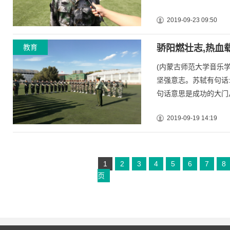
2019-09-23 09:50
教育
骄阳燃壮志,热血
(内蒙古师范大学音乐
坚强意志。苏轼有句话
句话意思是成功的大门从.
2019-09-19 14:19
1
2
3
4
5
6
7
8
页