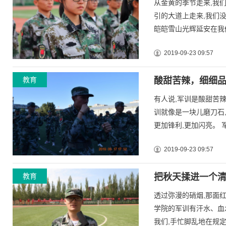
从金黄的季节走来,我
引的大道上走来,我们
皑皑雪山光辉延安在我们
2019-09-23 09:57
教育
酸甜苦辣，细细
有人说,军训是酸甜苦辣
训就像是一块儿磨刀石,
更加锋利,更加闪亮。 军训
2019-09-23 09:57
教育
把秋天揉进一个
透过弥漫的硝烟,那面
学院的军训有汗水、血
我们,手忙脚乱地在规定时